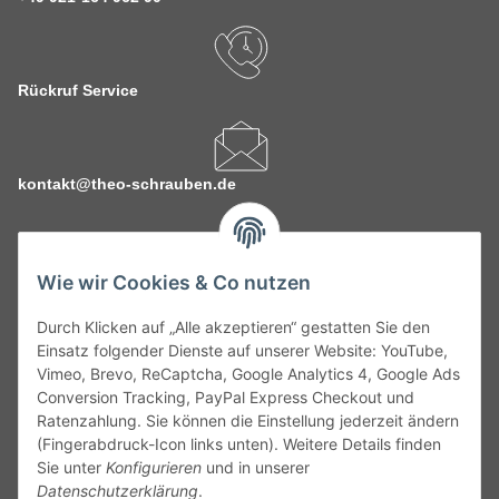
Rückruf Service
kontakt@theo-schrauben.de
Wie wir Cookies & Co nutzen
Durch Klicken auf „Alle akzeptieren“ gestatten Sie den
Service
Einsatz folgender Dienste auf unserer Website: YouTube,
Vimeo, Brevo, ReCaptcha, Google Analytics 4, Google Ads
Conversion Tracking, PayPal Express Checkout und
Gesetzliche Informationen
Ratenzahlung. Sie können die Einstellung jederzeit ändern
(Fingerabdruck-Icon links unten). Weitere Details finden
Alle technischen Angaben ohne Gewähr. Irrtümer und fehlerhafte
Sie unter
Konfigurieren
und in unserer
Angaben vorbehalten. Wenn Sie Datenblätter oder spezielle
Datenschutzerklärung
.