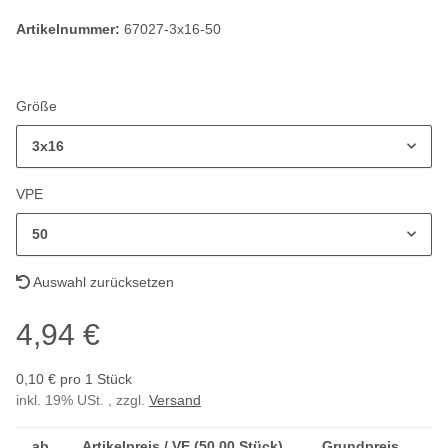
Artikelnummer:
67027-3x16-50
Größe
3x16
VPE
50
Auswahl zurücksetzen
4,94 €
0,10 € pro 1 Stück
inkl. 19% USt. , zzgl.
Versand
ab
Artikelpreis / VE (50,00 Stück)
Grundpreis