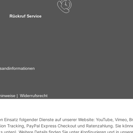
Rückruf Service
sandinformationen
zhinweise
Widerrufsrecht
rhafte Angaben vorbehalten. Wenn Sie Datenblätter oder spezielle tec
ervice. Abbildungen der Artikel können beispielhaft sein und vom Pr
den Einsatz folgender Dienste auf unserer Website: YouTube, Vimeo, B
ion Tracking, PayPal Express Checkout und Ratenzahlung. Sie könn
s unten). Weitere Details finden Sie unter
Konfigurieren
und in unsere