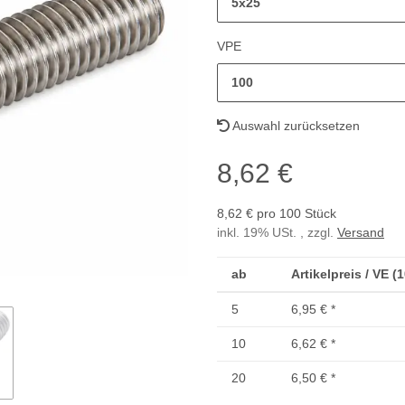
5x25
VPE
100
Auswahl zurücksetzen
8,62 €
8,62 € pro 100 Stück
inkl. 19% USt. , zzgl.
Versand
ab
Artikelpreis / VE (
5
6,95 €
*
10
6,62 €
*
20
6,50 €
*