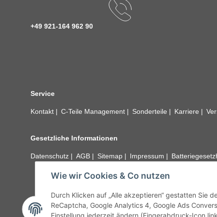
+49 921-164 962 90
Service
Kontakt
C-Teile Management
Sonderteile
Karriere
Ver
Gesetzliche Informationen
Datenschutz
AGB
Sitemap
Impressum
Batteriegeset
Wie wir Cookies & Co nutzen
Alle technischen Angaben ohne Gewähr. Irrtümer und fehle
unseren Kundens
Durch Klicken auf „Alle akzeptieren“ gestatten Sie 
ReCaptcha, Google Analytics 4, Google Ads Convers
Einstellung jederzeit ändern (Fingerabdruck-Icon link