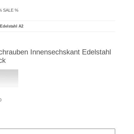
% SALE %
Edelstahl A2
chrauben Innensechskant Edelstahl
ck
0