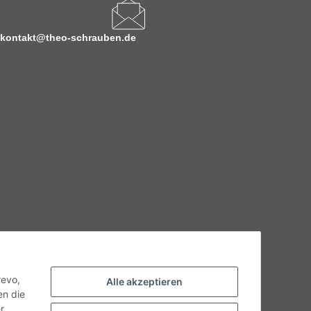
kontakt@theo-schrauben.de
hnische Eigenschaften benötigen, wenden Sie sich bitte an
odukt abweichen.
revo,
Alle akzeptieren
en die
r