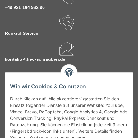
+49 921-164 962 90
Rückruf Service
kontakt@theo-schrauben.de
Wie wir Cookies & Co nutzen
Durch Klicken auf „Alle akzeptieren“ gestatten Sie den
Service
Einsatz folgender Dienste auf unserer Website: YouTube,
Vimeo, Brevo, ReCaptcha, Google Analytics 4, Google Ads
Conversion Tracking, PayPal Express Checkout und
Gesetzliche Informationen
Ratenzahlung. Sie können die Einstellung jederzeit ändern
(Fingerabdruck-Icon links unten). Weitere Details finden
Alle technischen Angaben ohne Gewähr. Irrtümer und fehlerhafte
Sie unter
Konfigurieren
und in unserer