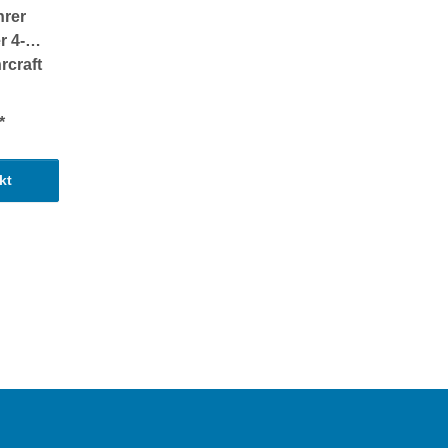
rer
r 4-X
rcraft
*
kt