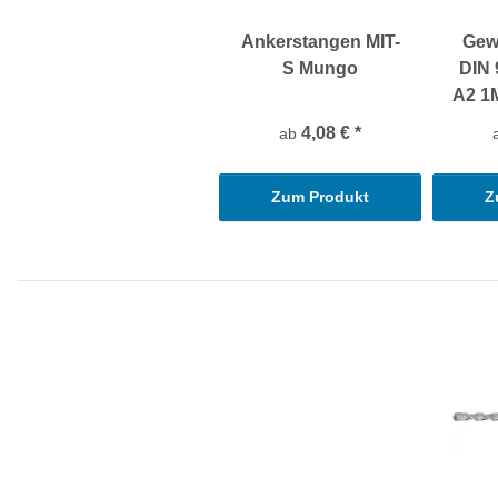
Ankerstangen MIT-
Gew
S Mungo
DIN 
A2 1M
4,08 €
*
ab
Zum Produkt
Z