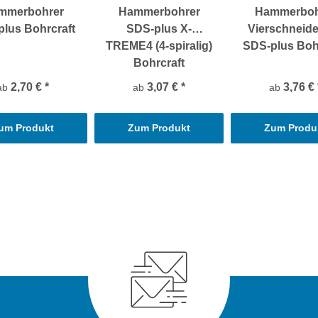
mmerbohrer
Hammerbohrer
Hammerboh
lus Bohrcraft
SDS-plus X-
Vierschneide
TREME4 (4-spiralig)
SDS-plus Boh
Bohrcraft
2,70 €
*
3,07 €
*
3,76 €
ab
ab
ab
um Produkt
Zum Produkt
Zum Produ