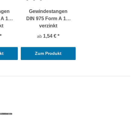
ngen
Gewindestangen
 A 1m
DIN 975 Form A 1m
kt
verzinkt
*
1,54 €
*
ab
kt
Zum Produkt