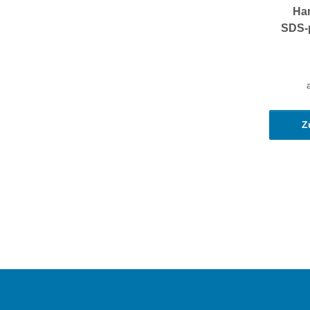
Ha
SDS-p
Z