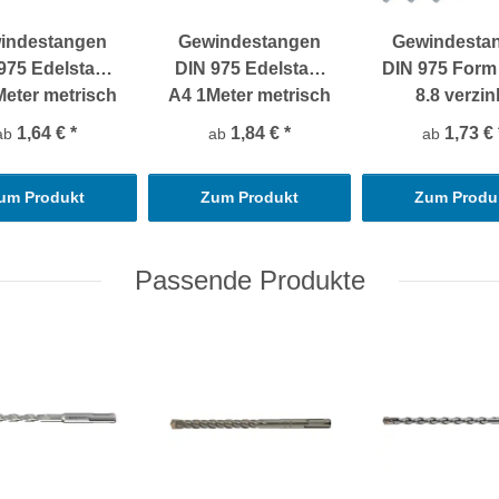
indestangen
Gewindestangen
Gewindesta
975 Edelstahl
DIN 975 Edelstahl
DIN 975 Form
eter metrisch
A4 1Meter metrisch
8.8 verzin
1,64 €
*
1,84 €
*
1,73 €
ab
ab
ab
um Produkt
Zum Produkt
Zum Produ
Passende Produkte