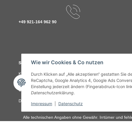
+49 921-164 962 90
Wie wir Cookies & Co nutzen
Service
Kontakt
C-Teile Management
Sonderteile
Karriere
Ver
Durch Klicken auf „Alle akzeptieren“ gestatten Sie 
ReCaptcha, Google Analytics 4, Google Ads Convers
Einstellung jederzeit ändern (Fingerabdruck-Icon link
Gesetzliche Informationen
Datenschutzerklärung
.
Datenschutz
AGB
Sitemap
Impressum
Batteriegeset
Impressum
|
Datenschutz
Alle technischen Angaben ohne Gewähr. Irrtümer und fehle
unseren Kundens