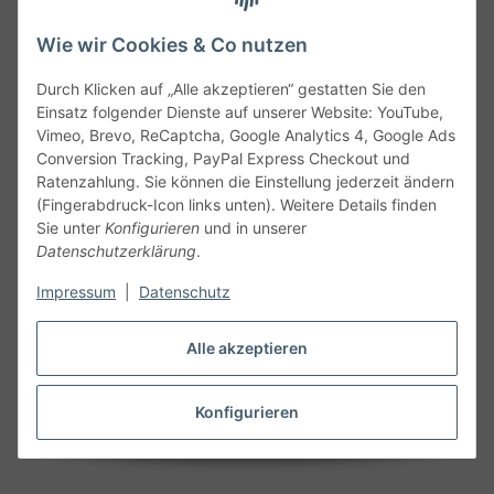
Wie wir Cookies & Co nutzen
Durch Klicken auf „Alle akzeptieren“ gestatten Sie den
Service
Einsatz folgender Dienste auf unserer Website: YouTube,
Vimeo, Brevo, ReCaptcha, Google Analytics 4, Google Ads
Conversion Tracking, PayPal Express Checkout und
Gesetzliche Informationen
Ratenzahlung. Sie können die Einstellung jederzeit ändern
(Fingerabdruck-Icon links unten). Weitere Details finden
Alle technischen Angaben ohne Gewähr. Irrtümer und fehlerhafte
Sie unter
Konfigurieren
und in unserer
Angaben vorbehalten. Wenn Sie Datenblätter oder spezielle
Datenschutzerklärung
.
technische Eigenschaften benötigen, wenden Sie sich bitte an
Impressum
|
Datenschutz
unseren Kundenservice. Abbildungen der Artikel können
beispielhaft sein und vom Produkt abweichen.
Alle akzeptieren
Vertrag widerrufen
Konfigurieren
* Alle Preise inkl. gesetzlicher USt., zzgl.
Versand