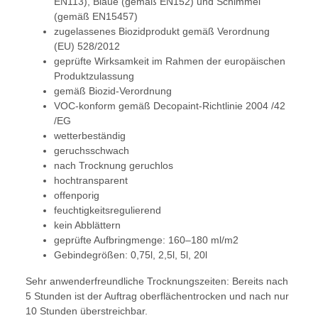
EN113), Bläue (gemäß EN152) und Schimmel
(gemäß EN15457)
zugelassenes Biozidprodukt gemäß Verordnung
(EU) 528/2012
geprüfte Wirksamkeit im Rahmen der europäischen
Produktzulassung
gemäß Biozid-Verordnung
VOC-konform gemäß Decopaint-Richtlinie 2004 /42
/EG
wetterbeständig
geruchsschwach
nach Trocknung geruchlos
hochtransparent
offenporig
feuchtigkeitsregulierend
kein Abblättern
geprüfte Aufbringmenge: 160–180 ml/m2
Gebindegrößen: 0,75l, 2,5l, 5l, 20l
Sehr anwenderfreundliche Trocknungszeiten: Bereits nach
5 Stunden ist der Auftrag oberflächentrocken und nach nur
10 Stunden überstreichbar.