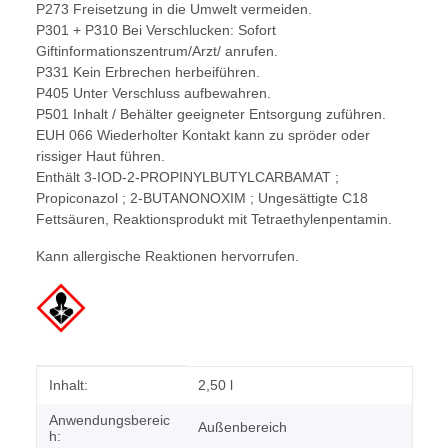
P273 Freisetzung in die Umwelt vermeiden.
P301 + P310 Bei Verschlucken: Sofort
Giftinformationszentrum/Arzt/ anrufen.
P331 Kein Erbrechen herbeiführen.
P405 Unter Verschluss aufbewahren.
P501 Inhalt / Behälter geeigneter Entsorgung zuführen.
EUH 066 Wiederholter Kontakt kann zu spröder oder
rissiger Haut führen.
Enthält 3-IOD-2-PROPINYLBUTYLCARBAMAT ;
Propiconazol ; 2-BUTANONOXIM ; Ungesättigte C18
Fettsäuren, Reaktionsprodukt mit Tetraethylenpentamin.
Kann allergische Reaktionen hervorrufen.
Produkteigenschaft
Wert
Inhalt:
2,50 l
Anwendungsbereic
Außenbereich
h: