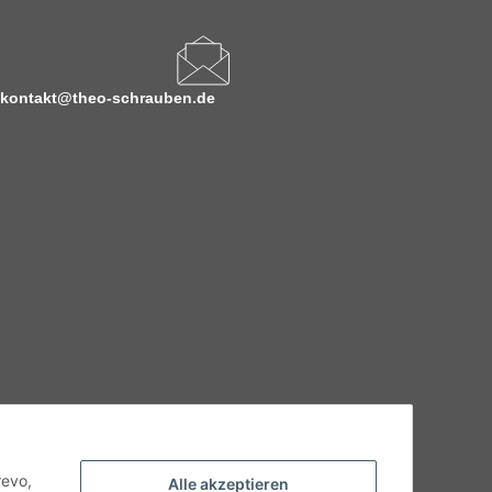
kontakt@theo-schrauben.de
hnische Eigenschaften benötigen, wenden Sie sich bitte an
odukt abweichen.
revo,
Alle akzeptieren