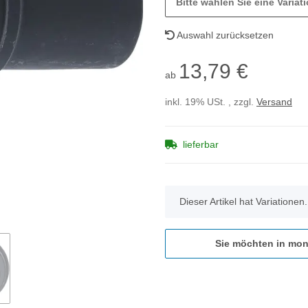
Bitte wählen Sie eine Variati
Auswahl zurücksetzen
13,79 €
ab
inkl. 19% USt. , zzgl.
Versand
lieferbar
x
Dieser Artikel hat Variationen
Sie möchten in mon