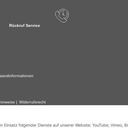
Rückruf Service
sandinformationen
zhinweise
Widerrufsrecht
rhafte Angaben vorbehalten. Wenn Sie Datenblätter oder spezielle tec
ervice. Abbildungen der Artikel können beispielhaft sein und vom Pr
den Einsatz folgender Dienste auf unserer Website: YouTube, Vimeo, B