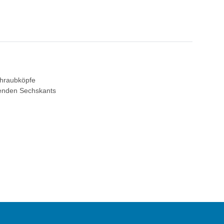
chraubköpfe
igenden Sechskants