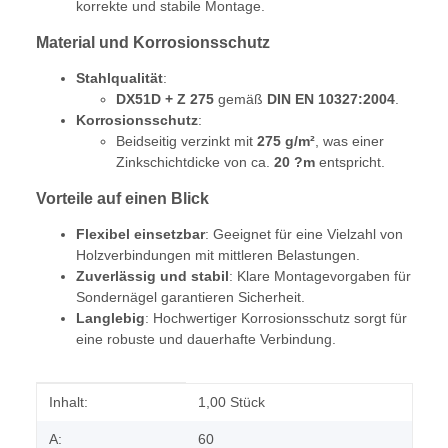
korrekte und stabile Montage.
Material und Korrosionsschutz
Stahlqualität
:
DX51D + Z 275
gemäß
DIN EN 10327:2004
.
Korrosionsschutz
:
Beidseitig verzinkt mit
275 g/m²
, was einer
Zinkschichtdicke von ca.
20 ?m
entspricht.
Vorteile auf einen Blick
Flexibel einsetzbar
: Geeignet für eine Vielzahl von
Holzverbindungen mit mittleren Belastungen.
Zuverlässig und stabil
: Klare Montagevorgaben für
Sondernägel garantieren Sicherheit.
Langlebig
: Hochwertiger Korrosionsschutz sorgt für
eine robuste und dauerhafte Verbindung.
Produkteigenschaft
Wert
Inhalt:
1,00 Stück
A:
60