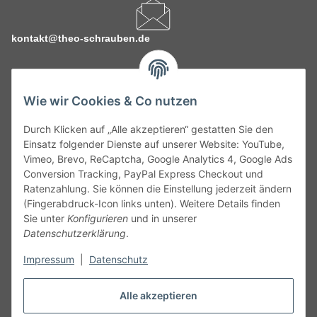
kontakt@theo-schrauben.de
Wie wir Cookies & Co nutzen
Durch Klicken auf „Alle akzeptieren“ gestatten Sie den
Service
Einsatz folgender Dienste auf unserer Website: YouTube,
Vimeo, Brevo, ReCaptcha, Google Analytics 4, Google Ads
Conversion Tracking, PayPal Express Checkout und
Gesetzliche Informationen
Ratenzahlung. Sie können die Einstellung jederzeit ändern
(Fingerabdruck-Icon links unten). Weitere Details finden
Alle technischen Angaben ohne Gewähr. Irrtümer und fehlerhafte
Sie unter
Konfigurieren
und in unserer
Angaben vorbehalten. Wenn Sie Datenblätter oder spezielle
Datenschutzerklärung
.
technische Eigenschaften benötigen, wenden Sie sich bitte an
Impressum
|
Datenschutz
unseren Kundenservice. Abbildungen der Artikel können
beispielhaft sein und vom Produkt abweichen.
Alle akzeptieren
Vertrag widerrufen