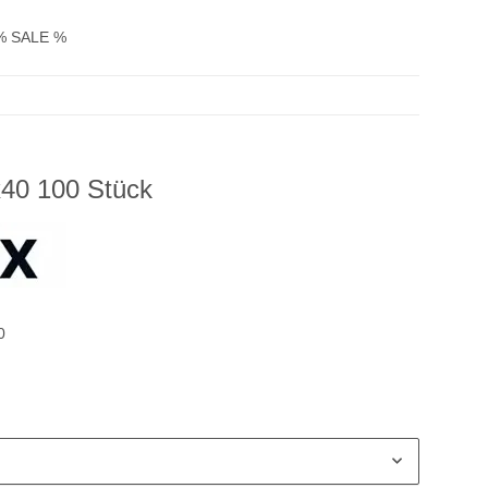
% SALE %
x40 100 Stück
0