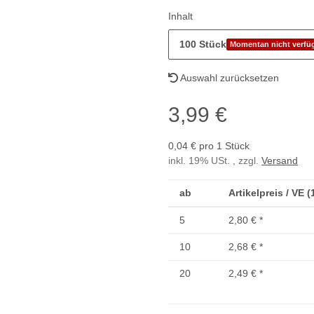
Inhalt
100 Stück
Momentan nicht verfü
Auswahl zurücksetzen
3,99 €
0,04 € pro 1 Stück
inkl. 19% USt. , zzgl.
Versand
ab
Artikelpreis / VE 
5
2,80 €
*
10
2,68 €
*
20
2,49 €
*