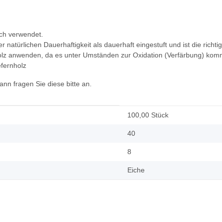
ich verwendet.
er natürlichen Dauerhaftigkeit als dauerhaft eingestuft und ist die ri
holz anwenden, da es unter Umständen zur Oxidation (Verfärbung) kom
efernholz
n fragen Sie diese bitte an.
100,00 Stück
40
8
Eiche