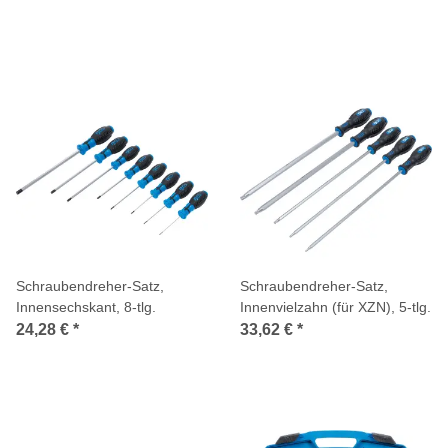
Schraubendreher-Satz,
Schraubendreher-Satz,
Innensechskant, 8-tlg.
Innenvielzahn (für XZN), 5-tlg.
24,28 €
*
33,62 €
*