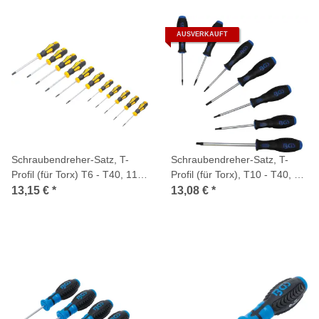
AUSVERKAUFT
Schraubendreher-Satz, T-
Schraubendreher-Satz, T-
Profil (für Torx) T6 - T40, 11-
Profil (für Torx), T10 - T40, 7-
tlg.
tlg.
13,15 €
*
13,08 €
*