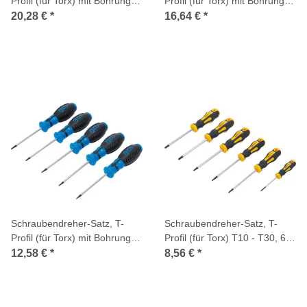
Profil (für Torx) mit Bohrung
Profil (für Torx) mit Bohrung,
T6 - T40, 11-tlg.
T10 - T40, 7-tlg.
20,28 €
*
16,64 €
*
Schraubendreher-Satz, T-
Schraubendreher-Satz, T-
Profil (für Torx) mit Bohrung,
Profil (für Torx) T10 - T30, 6-
T6 - T10, 5-tlg.
tlg.
12,58 €
*
8,56 €
*