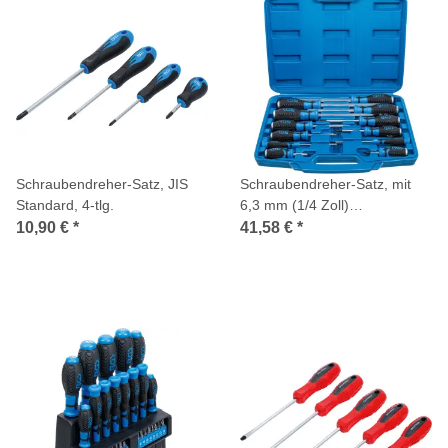
Schraubendreher-Satz, JIS
Schraubendreher-Satz, mit
Standard, 4-tlg.
6,3 mm (1/4 Zoll)
Innenvierkant, 12-tlg.
10,90 €
*
41,58 €
*