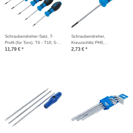
Schraubendreher-Satz, T-
Schraubendreher,
Profil (für Torx), T6 - T10, 5-
Kreuzschlitz PH0,
tlg.
Klingenlänge 75 mm
11,79 €
*
2,73 €
*