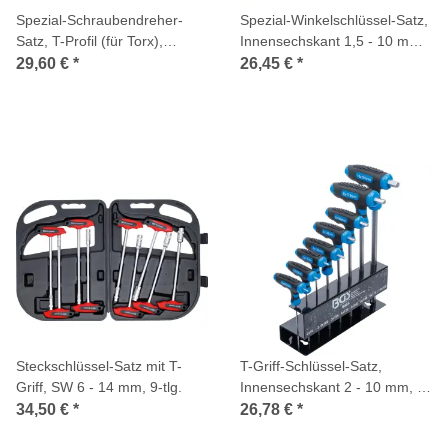
Spezial-Schraubendreher-
Spezial-Winkelschlüssel-Satz,
Satz, T-Profil (für Torx),
Innensechskant 1,5 - 10 mm,
Innensechskant, 4-tlg.
9-tlg.
29,60 €
*
26,45 €
*
Steckschlüssel-Satz mit T-
T-Griff-Schlüssel-Satz,
Griff, SW 6 - 14 mm, 9-tlg.
Innensechskant 2 - 10 mm, 8-
tlg.
34,50 €
*
26,78 €
*