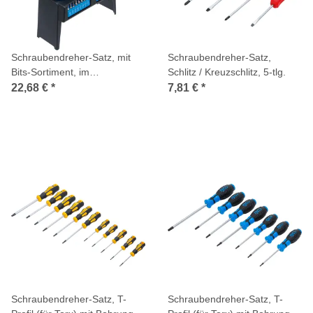
Schraubendreher-Satz, mit
Schraubendreher-Satz,
Bits-Sortiment, im
Schlitz / Kreuzschlitz, 5-tlg.
Kunststoffständer, 29-tlg.
22,68 €
*
7,81 €
*
Schraubendreher-Satz, T-
Schraubendreher-Satz, T-