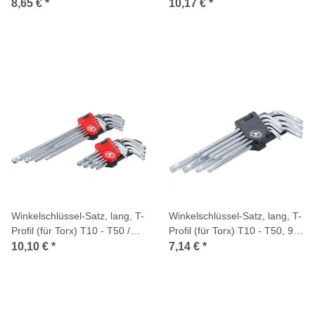
9-tlg.
T10 - T50, 9-tlg.
8,65 €
*
10,17 €
*
Winkelschlüssel-Satz, lang, T-
Winkelschlüssel-Satz, lang, T-
Profil (für Torx) T10 - T50 /
Profil (für Torx) T10 - T50, 9-
Innensechskant 1,5 - 10 mm,
tlg.
10,10 €
*
7,14 €
*
18-tlg.