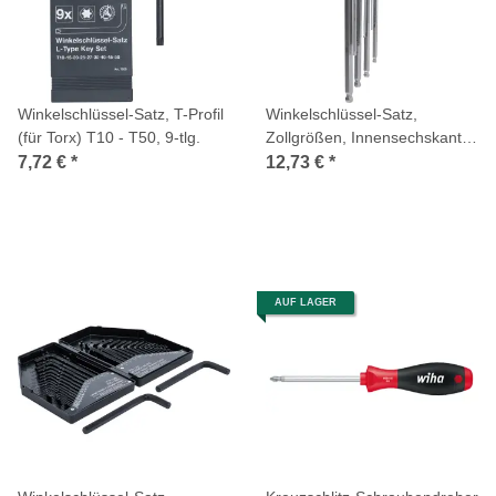
Winkelschlüssel-Satz, T-Profil
Winkelschlüssel-Satz,
(für Torx) T10 - T50, 9-tlg.
Zollgrößen, Innensechskant /
Innensechskant mit Kugelkopf
7,72 €
*
12,73 €
*
1/16 Zoll - 3/8 Zoll, 9-tlg.
AUF LAGER