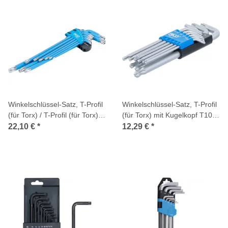
Winkelschlüssel-Satz, T-Profil
Winkelschlüssel-Satz, T-Profil
(für Torx) / T-Profil (für Torx)
(für Torx) mit Kugelkopf T10 -
mit Bohrung T10 - T50, 9-tlg.
T50 mm, 9-tlg.
22,10 €
*
12,29 €
*