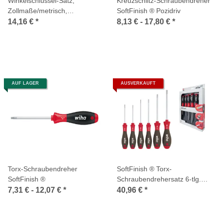
Winkelschlüssel-Satz,
Kreuzschlitz-Schraubendreher
Zollmaße/metrisch,
SoftFinish ® Pozidriv
Innensechskant, 30-tlg.
14,16 €
*
8,13 € -
17,80 €
*
AUF LAGER
AUSVERKAUFT
Torx-Schraubendreher
SoftFinish ® Torx-
SoftFinish ®
Schraubendrehersatz 6-tlg.
T10x80mm-T40x130mm
7,31 € -
12,07 €
*
40,96 €
*