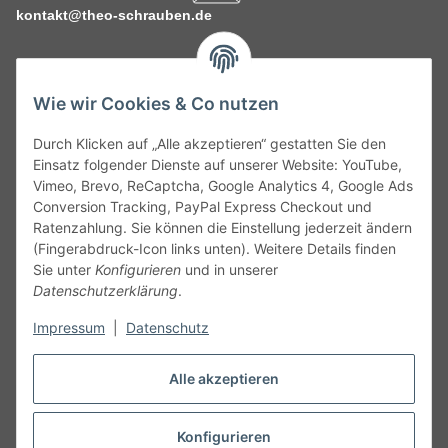
kontakt@theo-schrauben.de
Wie wir Cookies & Co nutzen
Durch Klicken auf „Alle akzeptieren“ gestatten Sie den
Service
Einsatz folgender Dienste auf unserer Website: YouTube,
Vimeo, Brevo, ReCaptcha, Google Analytics 4, Google Ads
Conversion Tracking, PayPal Express Checkout und
Gesetzliche Informationen
Ratenzahlung. Sie können die Einstellung jederzeit ändern
(Fingerabdruck-Icon links unten). Weitere Details finden
Alle technischen Angaben ohne Gewähr. Irrtümer und fehlerhafte
Sie unter
Konfigurieren
und in unserer
Angaben vorbehalten. Wenn Sie Datenblätter oder spezielle
Datenschutzerklärung
.
technische Eigenschaften benötigen, wenden Sie sich bitte an
Impressum
|
Datenschutz
unseren Kundenservice. Abbildungen der Artikel können
beispielhaft sein und vom Produkt abweichen.
Alle akzeptieren
Vertrag widerrufen
Konfigurieren