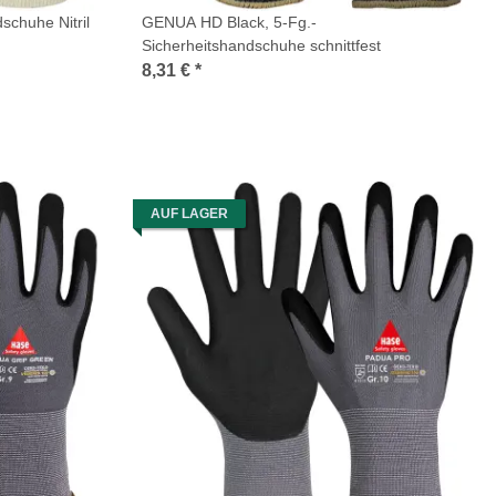
dschuhe Nitril
GENUA HD Black, 5-Fg.-
Sicherheitshandschuhe schnittfest
8,31 €
*
AUF LAGER