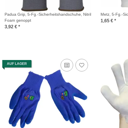
Padua Grip, 5-Fg.-Sicherheitshandschuhe, Nitril
Metz, 5-Fg.-Si
Foam genoppt
1,65 €
*
3,92 €
*
AUF LAGER