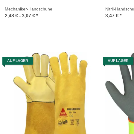
Mechaniker-Handschuhe
Nitril-Handschu
2,48 € -
3,07 €
*
3,47 €
*
AUF LAGER
AUF LAGER