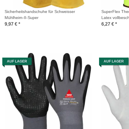
Sicherheitshandschuhe für Schweisser
SuperFlex The
Mühlheim-II-Super
Latex vollbesch
9,97 €
*
6,27 €
*
AUF LAGER
AUF LAGER