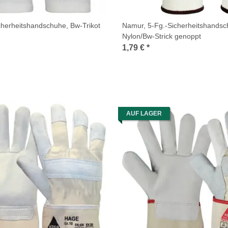
cherheitshandschuhe, Bw-Trikot
Namur, 5-Fg.-Sicherheitshandsc
Nylon/Bw-Strick genoppt
1,79 €
*
AUF LAGER