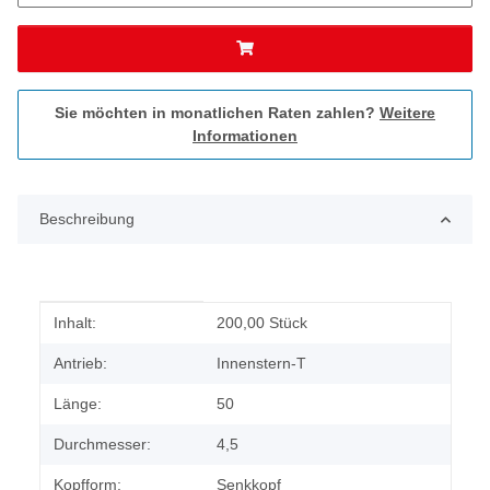
Sie möchten in monatlichen Raten zahlen?
Weitere
Informationen
Beschreibung
Produkteigenschaft
Wert
Inhalt:
200,00 Stück
Antrieb:
Innenstern-T
Länge:
50
Durchmesser:
4,5
Kopfform:
Senkkopf