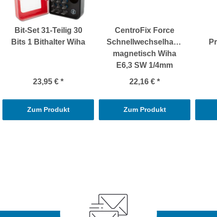
Bit-Set 31-Teilig 30
CentroFix Force
Bits 1 Bithalter Wiha
Schnellwechselhalter
Pr
magnetisch Wiha
E6,3 SW 1/4mm
23,95 €
*
22,16 €
*
Zum Produkt
Zum Produkt