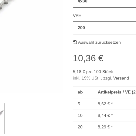
4x30
VPE
200
Auswahl zurücksetzen
10,36 €
5,18 € pro 100 Stück
inkl. 19% USt. , zzgl.
Versand
ab
Artikelpreis / VE (
5
8,62 €
*
10
8,44 €
*
20
8,29 €
*