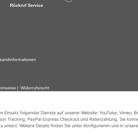
Rückruf Service
sandinformationen
zhinweise
Widerrufsrecht
rhafte Angaben vorbehalten. Wenn Sie Datenblätter oder spezielle tec
ervice. Abbildungen der Artikel können beispielhaft sein und vom Pr
den Einsatz folgender Dienste auf unserer Website: YouTube, Vimeo, B
ion Tracking, PayPal Express Checkout und Ratenzahlung. Sie könn
s unten). Weitere Details finden Sie unter
Konfigurieren
und in unsere