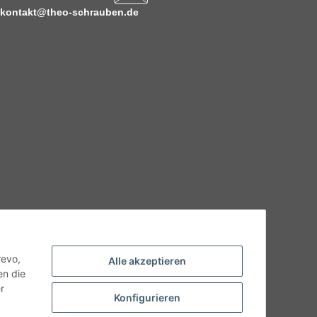
kontakt@theo-schrauben.de
hnische Eigenschaften benötigen, wenden Sie sich bitte an
odukt abweichen.
revo,
Alle akzeptieren
en die
r
Konfigurieren