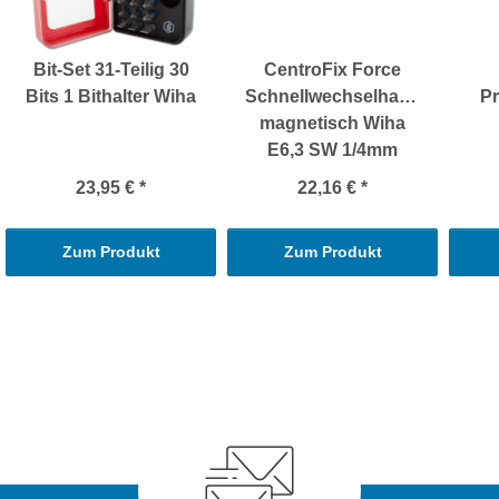
Bit-Set 31-Teilig 30
CentroFix Force
Bits 1 Bithalter Wiha
Schnellwechselhalter
Pr
magnetisch Wiha
E6,3 SW 1/4mm
23,95 €
*
22,16 €
*
Zum Produkt
Zum Produkt