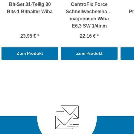
Bit-Set 31-Teilig 30
CentroFix Force
Bits 1 Bithalter Wiha
Schnellwechselhalter
Pr
magnetisch Wiha
E6,3 SW 1/4mm
23,95 €
*
22,16 €
*
Zum Produkt
Zum Produkt