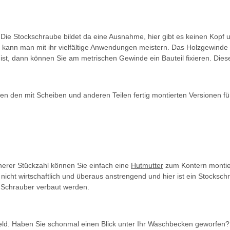
ie Stockschraube bildet da eine Ausnahme, hier gibt es keinen Kopf un
kann man mit ihr vielfältige Anwendungen meistern. Das Holzgewinde lä
 ist, dann können Sie am metrischen Gewinde ein Bauteil fixieren. Die
n den mit Scheiben und anderen Teilen fertig montierten Versionen für
inerer Stückzahl können Sie einfach eine
Hutmutter
zum Kontern montier
h nicht wirtschaftlich und überaus anstrengend und hier ist ein Stocks
 Schrauber verbaut werden.
ld. Haben Sie schonmal einen Blick unter Ihr Waschbecken geworfen?