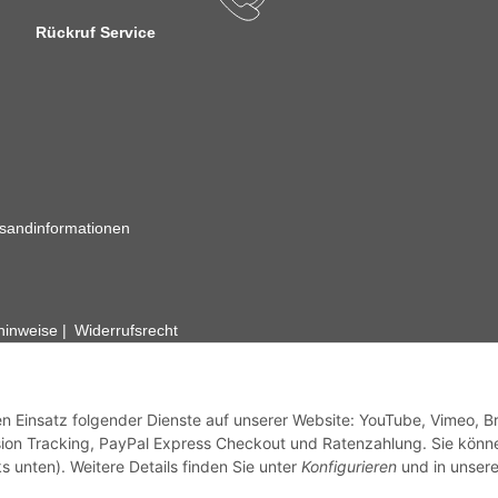
Rückruf Service
sandinformationen
zhinweise
Widerrufsrecht
rhafte Angaben vorbehalten. Wenn Sie Datenblätter oder spezielle tec
ervice. Abbildungen der Artikel können beispielhaft sein und vom Pr
den Einsatz folgender Dienste auf unserer Website: YouTube, Vimeo, B
ion Tracking, PayPal Express Checkout und Ratenzahlung. Sie könn
s unten). Weitere Details finden Sie unter
Konfigurieren
und in unsere