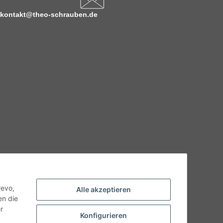
kontakt@theo-schrauben.de
hnische Eigenschaften benötigen, wenden Sie sich bitte an
odukt abweichen.
revo,
Alle akzeptieren
en die
r
Konfigurieren