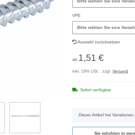
Bitte wählen Sie eine Variati
VPE
Bitte wählen Sie eine Variati
Auswahl zurücksetzen
1,51 €
ab
inkl. 19% USt. , zzgl.
Versand
Sofort verfügbar
x
Dieser Artikel hat Variationen
Sie möchten in mon