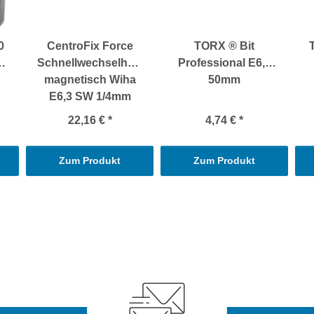
0
CentroFix Force
TORX ® Bit
Schnellwechselhalter
Professional E6,3
magnetisch Wiha
50mm
E6,3 SW 1/4mm
22,16 €
*
4,74 €
*
Zum Produkt
Zum Produkt