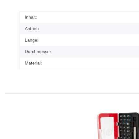
Produkteigenschaft
Wert
Inhalt:
Antrieb:
Länge:
Durchmesser:
Material: