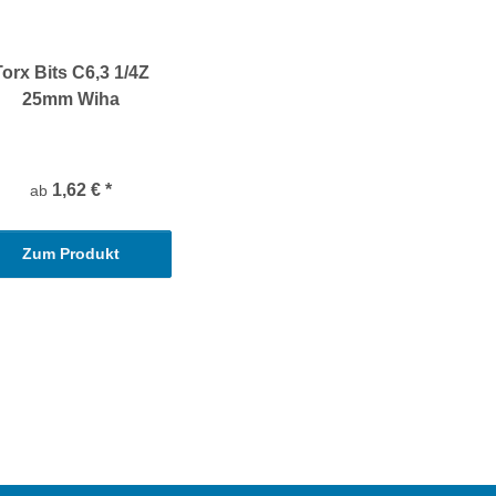
Torx Bits C6,3 1/4Z
25mm Wiha
1,62 €
*
ab
Zum Produkt