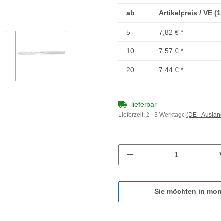
ab
Artikelpreis / VE (
5
7,82 €
*
10
7,57 €
*
20
7,44 €
*
lieferbar
Lieferzeit:
2 - 3 Werktage
(DE - Ausla
Sie möchten in mon