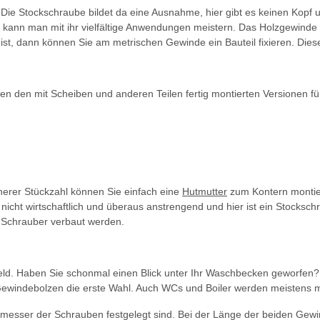
ie Stockschraube bildet da eine Ausnahme, hier gibt es keinen Kopf un
kann man mit ihr vielfältige Anwendungen meistern. Das Holzgewinde lä
 ist, dann können Sie am metrischen Gewinde ein Bauteil fixieren. Die
n den mit Scheiben und anderen Teilen fertig montierten Versionen für
inerer Stückzahl können Sie einfach eine
Hutmutter
zum Kontern montier
h nicht wirtschaftlich und überaus anstrengend und hier ist ein Stocks
 Schrauber verbaut werden.
ld. Haben Sie schonmal einen Blick unter Ihr Waschbecken geworfen?
ewindebolzen die erste Wahl. Auch WCs und Boiler werden meistens m
chmesser der Schrauben festgelegt sind. Bei der Länge der beiden Ge