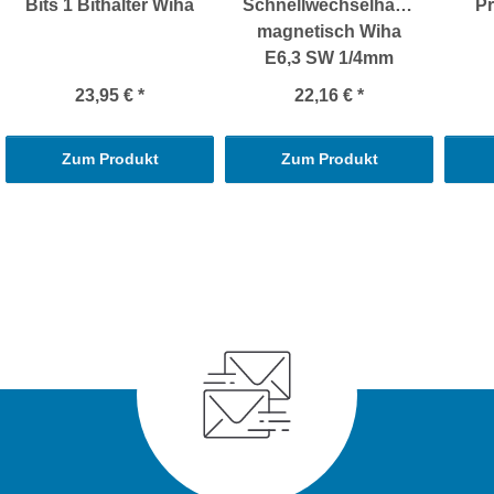
Bits 1 Bithalter Wiha
Schnellwechselhalter
Pr
magnetisch Wiha
E6,3 SW 1/4mm
23,95 €
*
22,16 €
*
Zum Produkt
Zum Produkt