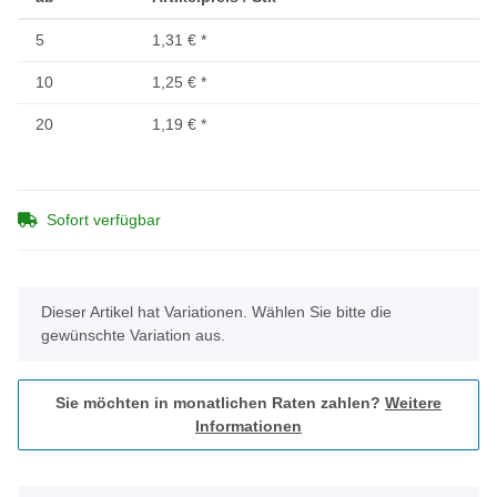
5
1,31 €
*
10
1,25 €
*
20
1,19 €
*
Sofort verfügbar
x
Dieser Artikel hat Variationen. Wählen Sie bitte die
gewünschte Variation aus.
Sie möchten in monatlichen Raten zahlen?
Weitere
Informationen