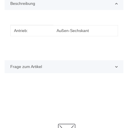
Beschreibung
Produkteigenschaft
Wert
Antrieb:
Außen-Sechskant
Frage zum Artikel