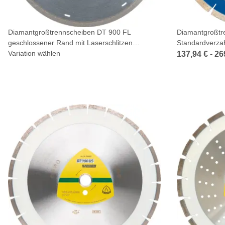
Diamantgroßtrennscheiben DT 900 FL
Diamantgroßtr
geschlossener Rand mit Laserschlitzen
Standardverza
Reduzierring 254
Variation wählen
137,94 € -
26