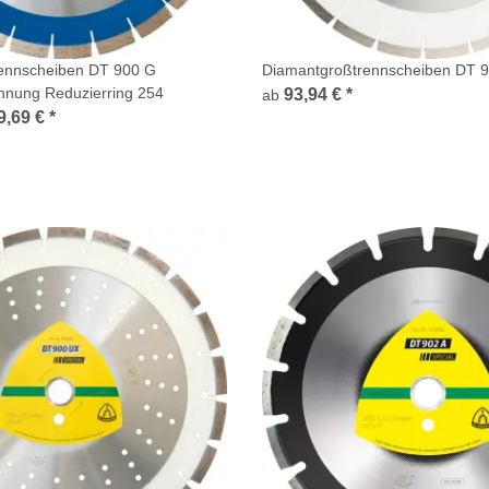
ennscheiben DT 900 G
Diamantgroßtrennscheiben DT 
hnung Reduzierring 254
93,94 €
*
ab
9,69 €
*