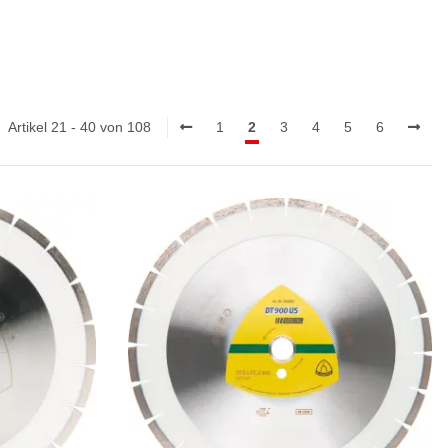
Artikel 21 - 40 von 108
1
2
3
4
5
6