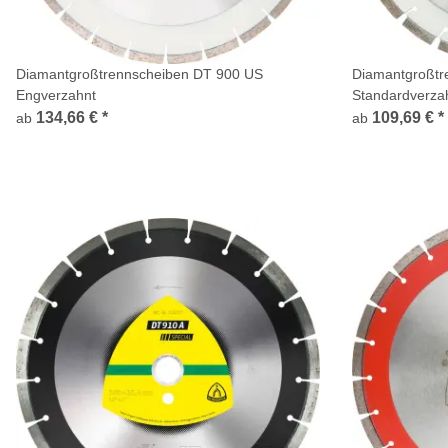
Diamantgroßtrennscheiben DT 900 US
Diamantgroßtr
Engverzahnt
Standardverz
134,66 €
*
109,69 €
*
ab
ab