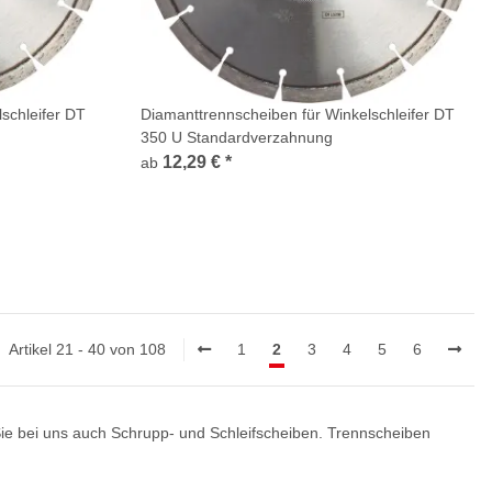
schleifer DT
Diamanttrennscheiben für Winkelschleifer DT
350 U Standardverzahnung
e 33x2,4x10mm
12,29 €
*
ab
Artikel 21 - 40 von 108
1
2
3
4
5
6
ie bei uns auch Schrupp- und Schleifscheiben. Trennscheiben