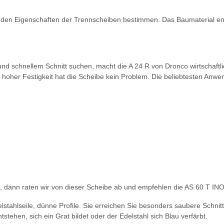
den Eigenschaften der Trennscheiben bestimmen. Das Baumaterial entsc
und schnellem Schnitt suchen, macht die A 24 R von Dronco wirtschaftl
n hoher Festigkeit hat die Scheibe kein Problem. Die beliebtesten Anw
, dann raten wir von dieser Scheibe ab und empfehlen die AS 60 T I
elstahlseile, dünne Profile. Sie erreichen Sie besonders saubere Schni
ehen, sich ein Grat bildet oder der Edelstahl sich Blau verfärbt.