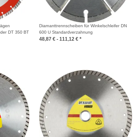
sägen
Diamanttrennscheiben für Winkelschleifer DN
ider DT 350 BT
600 U Standardverzahnung
48,87 € -
111,12 €
*