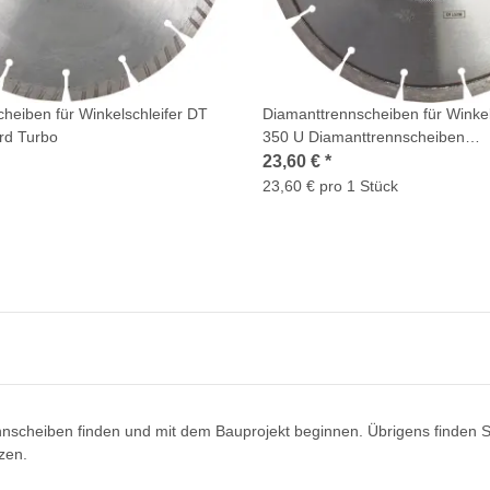
heiben für Winkelschleifer DT
Diamanttrennscheiben für Winkel
rd Turbo
350 U Diamanttrennscheiben
150x2,4x22,23mm 11 Segment
23,60 €
*
Standardverzahnung 1 Stück
23,60 € pro 1 Stück
nscheiben finden und mit dem Bauprojekt beginnen. Übrigens finden S
zen.