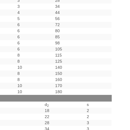
3
28
3
34
4
44
5
56
6
72
6
80
6
85
6
98
6
105
8
115
8
125
10
140
8
150
8
160
10
170
10
180
d
s
2
18
2
22
2
28
3
34
3