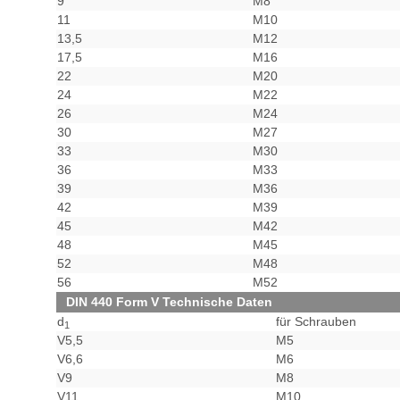
9
M8
11
M10
13,5
M12
17,5
M16
22
M20
24
M22
26
M24
30
M27
33
M30
36
M33
39
M36
42
M39
45
M42
48
M45
52
M48
56
M52
DIN 440 Form V Technische Daten
d
für Schrauben
1
V5,5
M5
V6,6
M6
V9
M8
V11
M10