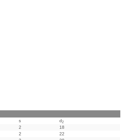
s
d
2
2
18
2
22