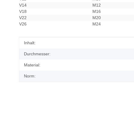
V14
M12
V18
M16
V22
M20
V26
M24
Produkteigenschaft
Wert
Inhalt:
Durchmesser:
Material:
Norm: