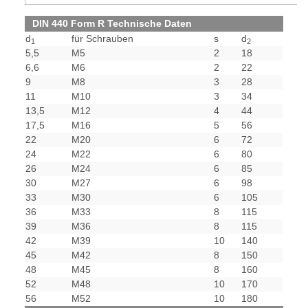
DIN 440 Form R Technische Daten
d
für Schrauben
s
d
1
2
5,5
M5
2
18
6,6
M6
2
22
9
M8
3
28
11
M10
3
34
13,5
M12
4
44
17,5
M16
5
56
22
M20
6
72
24
M22
6
80
26
M24
6
85
30
M27
6
98
33
M30
6
105
36
M33
8
115
39
M36
8
115
42
M39
10
140
45
M42
8
150
48
M45
8
160
52
M48
10
170
56
M52
10
180