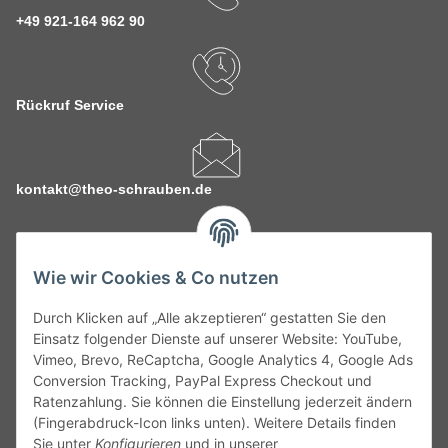
+49 921-164 962 90
Rückruf Service
kontakt@theo-schrauben.de
Wie wir Cookies & Co nutzen
Durch Klicken auf „Alle akzeptieren“ gestatten Sie den
Service
Einsatz folgender Dienste auf unserer Website: YouTube,
Vimeo, Brevo, ReCaptcha, Google Analytics 4, Google Ads
Conversion Tracking, PayPal Express Checkout und
Gesetzliche Informationen
Ratenzahlung. Sie können die Einstellung jederzeit ändern
(Fingerabdruck-Icon links unten). Weitere Details finden
Alle technischen Angaben ohne Gewähr. Irrtümer und fehlerhafte
Sie unter
Konfigurieren
und in unserer