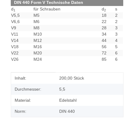
DIN 440 Form V Technische Daten
d
für Schrauben
d
s
1
2
V5,5
M5
18
2
V6,6
M6
22
2
V9
M8
28
3
V11
M10
34
3
V14
M12
44
4
V18
M16
56
5
V22
M20
72
6
V26
M24
85
6
Produkteigenschaft
Wert
Inhalt:
200,00 Stück
Durchmesser:
5,5
Material:
Edelstahl
Norm:
DIN 440