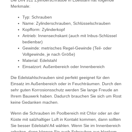
Die DIN 912 Zylinderschraube in Edelstahl hat folgende
Merkmale:
Typ: Schrauben
Name: Zylinderschrauben, Schlüsselschrauben
Kopfform: Zylinderkopf
Antrieb: Innensechskant (auch mit Inbus-Schlüssel
bedienbar)
Gewinde: metrisches Regel-Gewinde (Teil- oder
Vollgewinde, je nach Größe)
Material: Edelstahl
Einsatzort: Außenbereich oder Innenbereich
Die Edelstahlschrauben sind perfekt geeignet für den
Einsatz im Außenbereich oder in Feuchträumen. Durch den
sehr guten Korrosionsschutz werden Sie lange Freude an
Ihrem Bauwerk haben. Dadurch brauchen Sie sich um Rost
keine Gedanken machen.
Wenn die Schrauben im Poolbereich mit Chlor oder an der
Küste mit salzhaltiger Luft in Kontakt kommen, dann sollten
Sie besser Edelstahl A4 wählen. Wenn Sie im Innenbereich
arbeiten, dann können Sie auch Schrauben aus blankem