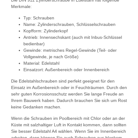
Die DIN 912 Zylinderschraube in Edelstahl hat folgende
Merkmale:
Typ: Schrauben
Name: Zylinderschrauben, Schlüsselschrauben
Kopfform: Zylinderkopf
Antrieb: Innensechskant (auch mit Inbus-Schlüssel
bedienbar)
Gewinde: metrisches Regel-Gewinde (Teil- oder
Vollgewinde, je nach Größe)
Material: Edelstahl
Einsatzort: Außenbereich oder Innenbereich
Die Edelstahlschrauben sind perfekt geeignet für den
Einsatz im Außenbereich oder in Feuchträumen. Durch den
sehr guten Korrosionsschutz werden Sie lange Freude an
Ihrem Bauwerk haben. Dadurch brauchen Sie sich um Rost
keine Gedanken machen.
Wenn die Schrauben im Poolbereich mit Chlor oder an der
Küste mit salzhaltiger Luft in Kontakt kommen, dann sollten
Sie besser Edelstahl A4 wählen. Wenn Sie im Innenbereich
arbeiten, dann können Sie auch Schrauben aus blankem