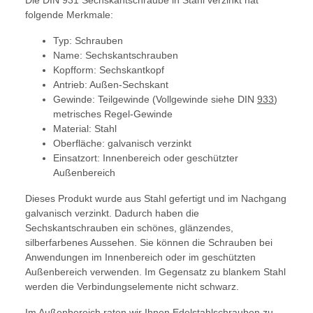
Die DIN 931 Sechskantschraube in Stahl verzinkt hat
folgende Merkmale:
Typ: Schrauben
Name: Sechskantschrauben
Kopfform: Sechskantkopf
Antrieb: Außen-Sechskant
Gewinde: Teilgewinde (Vollgewinde siehe DIN
933
)
metrisches Regel-Gewinde
Material: Stahl
Oberfläche: galvanisch verzinkt
Einsatzort: Innenbereich oder geschützter
Außenbereich
Dieses Produkt wurde aus Stahl gefertigt und im Nachgang
galvanisch verzinkt. Dadurch haben die
Sechskantschrauben ein schönes, glänzendes,
silberfarbenes Aussehen. Sie können die Schrauben bei
Anwendungen im Innenbereich oder im geschützten
Außenbereich verwenden. Im Gegensatz zu blankem Stahl
werden die Verbindungselemente nicht schwarz.
Im Außenbereich raten wir Ihnen Edelstahlschrauben zu