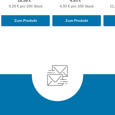
18,59 €
*
4,93 €
*
9,29 € pro 100 Stück
4,93 € pro 100 Stück
21,
Zum Produkt
Zum Produkt