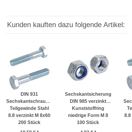
Kunden kauften dazu folgende Artikel:
DIN 931
Sechskantsicherungsmuttern
Sechskantschrauben
DIN 985 verzinkt
Sec
Teilgewinde Stahl
Kunststoffring
Te
8.8 verzinkt M 8x60
niedrige Form M 8
8.8
200 Stück
100 Stück