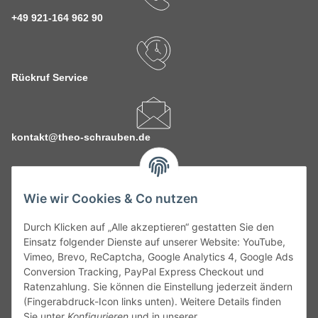
+49 921-164 962 90
Rückruf Service
kontakt@theo-schrauben.de
Wie wir Cookies & Co nutzen
Durch Klicken auf „Alle akzeptieren“ gestatten Sie den
Service
Einsatz folgender Dienste auf unserer Website: YouTube,
Vimeo, Brevo, ReCaptcha, Google Analytics 4, Google Ads
Conversion Tracking, PayPal Express Checkout und
Gesetzliche Informationen
Ratenzahlung. Sie können die Einstellung jederzeit ändern
(Fingerabdruck-Icon links unten). Weitere Details finden
Alle technischen Angaben ohne Gewähr. Irrtümer und fehlerhafte
Sie unter
Konfigurieren
und in unserer