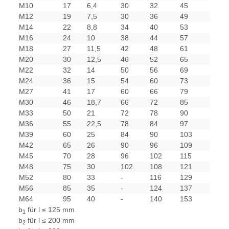
M10
17
6,4
30
32
45
M12
19
7,5
30
36
49
M14
22
8,8
34
40
53
M16
24
10
38
44
57
M18
27
11,5
42
48
61
M20
30
12,5
46
52
65
M22
32
14
50
56
69
M24
36
15
54
60
73
M27
41
17
60
66
79
M30
46
18,7
66
72
85
M33
50
21
72
78
90
M36
55
22,5
78
84
97
M39
60
25
84
90
103
M42
65
26
90
96
109
M45
70
28
96
102
115
M48
75
30
102
108
121
M52
80
33
-
116
129
M56
85
35
-
124
137
M64
95
40
-
140
153
b
für l ≤ 125 mm
1
b
für l ≤ 200 mm
2