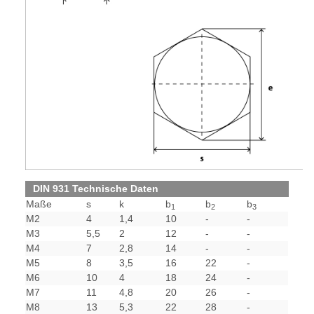
DIN 931 Technische Daten
Maße
s
k
b
b
b
1
2
3
M2
4
1,4
10
-
-
M3
5,5
2
12
-
-
M4
7
2,8
14
-
-
M5
8
3,5
16
22
-
M6
10
4
18
24
-
M7
11
4,8
20
26
-
M8
13
5,3
22
28
-