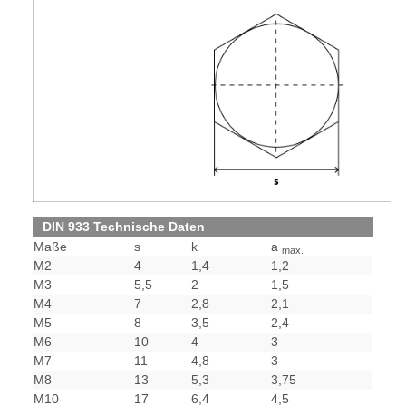
DIN 933 Technische Daten
Maße
s
k
a
max.
M2
4
1,4
1,2
M3
5,5
2
1,5
M4
7
2,8
2,1
M5
8
3,5
2,4
M6
10
4
3
M7
11
4,8
3
M8
13
5,3
3,75
M10
17
6,4
4,5