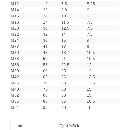
M12
19
7,5
5,25
M14
22
8,8
6
M16
24
10
6
M18
27
11,5
7,5
M20
30
12,5
7,5
M22
32
14
7,5
M24
36
15
9
M27
41
17
9
M30
46
18,7
10,5
M33
50
21
10,5
M36
55
22,5
12
M39
60
25
12
M42
65
26
13,5
M45
70
28
13,5
M48
75
30
15
M52
80
33
15
M56
85
35
16,5
M64
95
40
18
Produkteigenschaft
Wert
Inhalt:
20,00 Stück