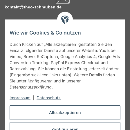
kontakt@theo-schrauben.de
Wie wir Cookies & Co nutzen
Durch Klicken auf „Alle akzeptieren“ gestatten Sie den
Service
Einsatz folgender Dienste auf unserer Website: YouTube,
Vimeo, Brevo, ReCaptcha, Google Analytics 4, Google Ads
Conversion Tracking, PayPal Express Checkout und
Gesetzliche Informationen
Ratenzahlung. Sie können die Einstellung jederzeit ändern
(Fingerabdruck-Icon links unten). Weitere Details finden
Alle technischen Angaben ohne Gewähr. Irrtümer und fehlerhafte
Sie unter
Konfigurieren
und in unserer
Angaben vorbehalten. Wenn Sie Datenblätter oder spezielle
Datenschutzerklärung
.
technische Eigenschaften benötigen, wenden Sie sich bitte an
Impressum
|
Datenschutz
unseren Kundenservice. Abbildungen der Artikel können
beispielhaft sein und vom Produkt abweichen.
Alle akzeptieren
Vertrag widerrufen
Konfigurieren