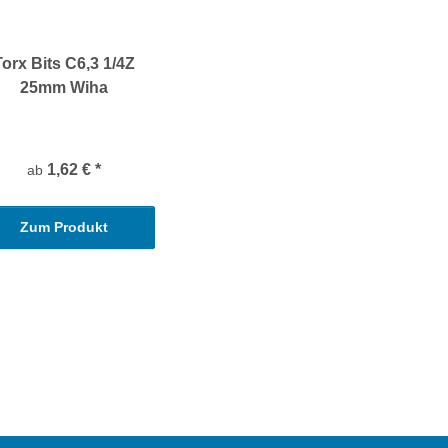
Torx Bits C6,3 1/4Z
25mm Wiha
1,62 €
*
ab
Zum Produkt