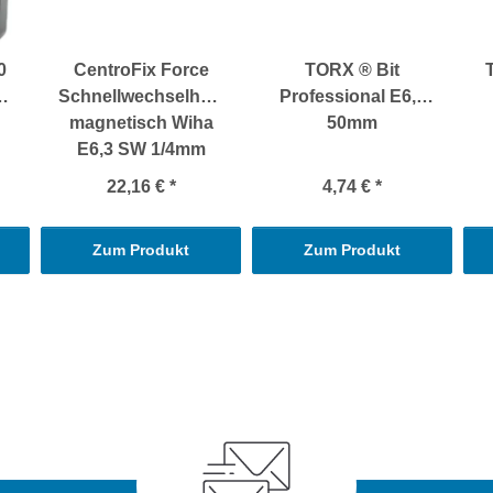
0
CentroFix Force
TORX ® Bit
Schnellwechselhalter
Professional E6,3
magnetisch Wiha
50mm
E6,3 SW 1/4mm
22,16 €
*
4,74 €
*
Zum Produkt
Zum Produkt