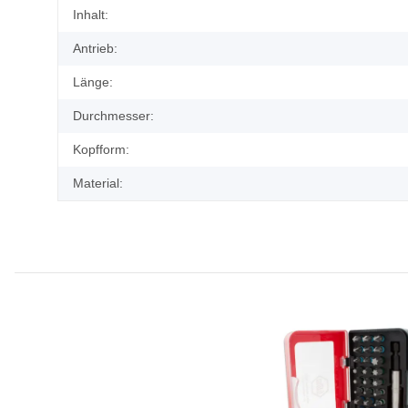
Produkteigenschaft
Wert
Inhalt:
Antrieb:
Länge:
Durchmesser:
Kopfform:
Material: