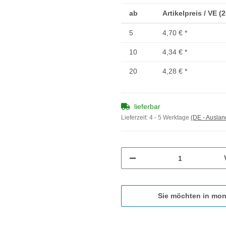
ab
Artikelpreis / VE (
5
4,70 €
*
10
4,34 €
*
20
4,28 €
*
lieferbar
Lieferzeit:
4 - 5 Werktage
(DE - Ausla
Sie möchten in mon