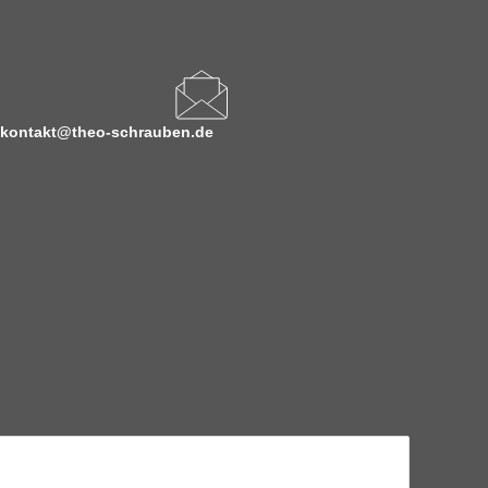
kontakt@theo-schrauben.de
hnische Eigenschaften benötigen, wenden Sie sich bitte an