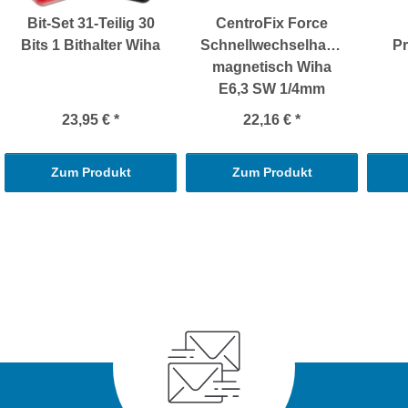
Bit-Set 31-Teilig 30
CentroFix Force
Bits 1 Bithalter Wiha
Schnellwechselhalter
Pr
magnetisch Wiha
E6,3 SW 1/4mm
23,95 €
*
22,16 €
*
Zum Produkt
Zum Produkt