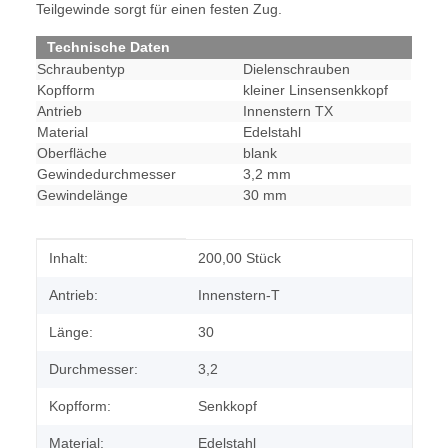
Teilgewinde sorgt für einen festen Zug.
Technische Daten
Schraubentyp
Dielenschrauben
Kopfform
kleiner Linsensenkkopf
Antrieb
Innenstern TX
Material
Edelstahl
Oberfläche
blank
Gewindedurchmesser
3,2 mm
Gewindelänge
30 mm
Produkteigenschaft
Wert
Inhalt:
200,00 Stück
Antrieb:
Innenstern-T
Länge:
30
Durchmesser:
3,2
Kopfform:
Senkkopf
Material:
Edelstahl