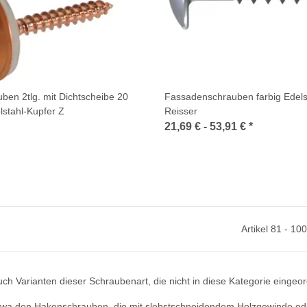
ben 2tlg. mit Dichtscheibe 20
Fassadenschrauben farbig Edels
stahl-Kupfer Z
Reisser
21,69 € -
53,91 €
*
Artikel 81 - 10
h Varianten dieser Schraubenart, die nicht in diese Kategorie eingeor
etwa den
Hakenschrauben
, die mit slebstschneidendem Holzgewinde ode