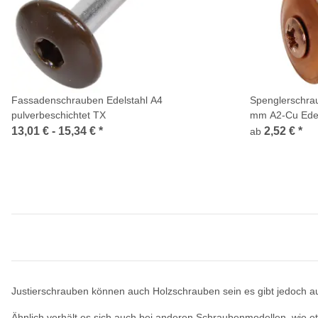
Fassadenschrauben Edelstahl A4
Spenglerschrau
pulverbeschichtet TX
mm A2-Cu Edel
13,01 € -
15,34 €
*
2,52 €
*
ab
Justierschrauben können auch Holzschrauben sein es gibt jedoch auc
Ähnlich verhält es sich auch bei anderen Schraubenmodellen, wie 