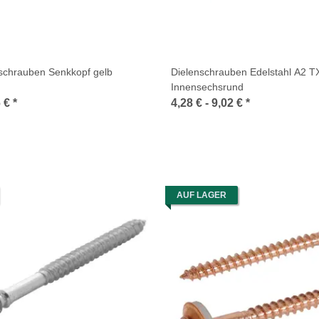
schrauben Senkkopf gelb
Dielenschrauben Edelstahl A2 T
Innensechsrund
6 €
*
4,28 € -
9,02 €
*
AUF LAGER