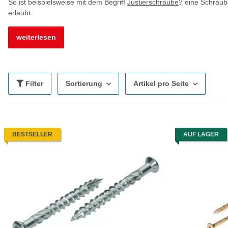
So ist beispielsweise mit dem Begriff
Justierschraube
? eine Schraube
erlaubt.
weiterlesen
Filter
Sortierung
Artikel pro Seite
BESTSELLER
AUF LAGER