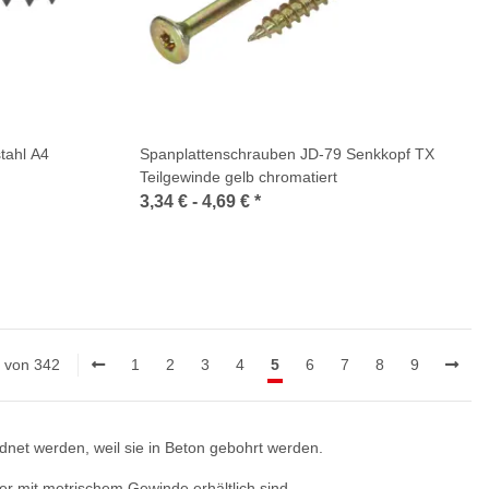
tahl A4
Spanplattenschrauben JD-79 Senkkopf TX
Teilgewinde gelb chromatiert
3,34 € -
4,69 €
*
0 von 342
1
2
3
4
5
6
7
8
9
dnet werden, weil sie in Beton gebohrt werden.
r mit metrischem Gewinde erhältlich sind.