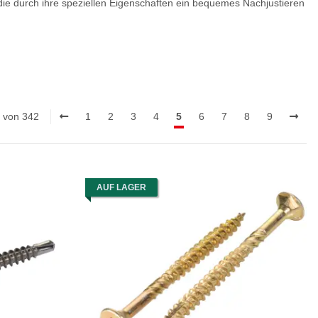
 die durch ihre speziellen Eigenschaften ein bequemes Nachjustieren
0 von 342
1
2
3
4
5
6
7
8
9
AUF LAGER