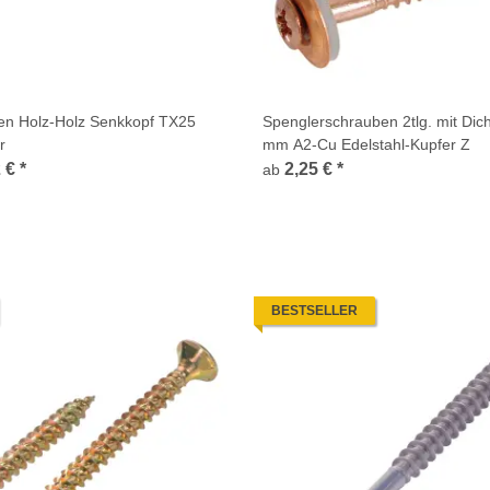
ben Holz-Holz Senkkopf TX25
Spenglerschrauben 2tlg. mit Dic
r
mm A2-Cu Edelstahl-Kupfer Z
2 €
*
2,25 €
*
ab
BESTSELLER