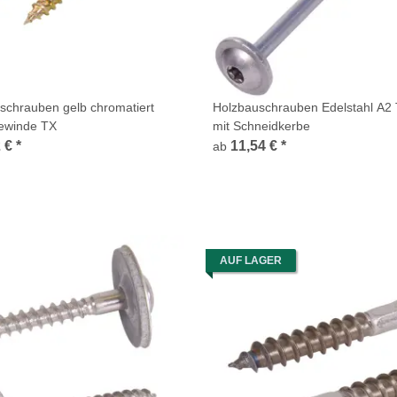
lschrauben gelb chromatiert
Holzbauschrauben Edelstahl A2 
gewinde TX
mit Schneidkerbe
2 €
*
11,54 €
*
ab
AUF LAGER