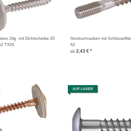
ben 2tlg. mit Dichtscheibe 20
Stockschrauben mit Schlüsselflä
A2 TX25
A2
2,43 €
*
ab
AUF LAGER