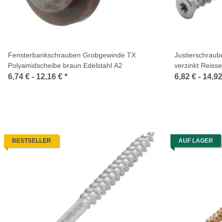
Fensterbankschrauben Grobgewinde TX
Justierschrau
Polyamidscheibe braun Edelstahl A2
verzinkt Reisse
6,74 € -
12,16 €
*
6,82 € -
14,9
BESTSELLER
AUF LAGER