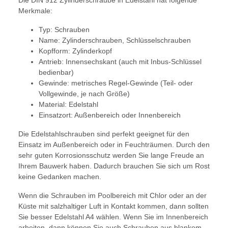
Die DIN 912 Zylinderschraube in Edelstahl hat folgende
Merkmale:
Typ: Schrauben
Name: Zylinderschrauben, Schlüsselschrauben
Kopfform: Zylinderkopf
Antrieb: Innensechskant (auch mit Inbus-Schlüssel
bedienbar)
Gewinde: metrisches Regel-Gewinde (Teil- oder
Vollgewinde, je nach Größe)
Material: Edelstahl
Einsatzort: Außenbereich oder Innenbereich
Die Edelstahlschrauben sind perfekt geeignet für den
Einsatz im Außenbereich oder in Feuchträumen. Durch den
sehr guten Korrosionsschutz werden Sie lange Freude an
Ihrem Bauwerk haben. Dadurch brauchen Sie sich um Rost
keine Gedanken machen.
Wenn die Schrauben im Poolbereich mit Chlor oder an der
Küste mit salzhaltiger Luft in Kontakt kommen, dann sollten
Sie besser Edelstahl A4 wählen. Wenn Sie im Innenbereich
arbeiten, dann können Sie auch Schrauben aus blankem